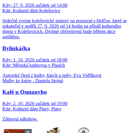
Kdy:
27. 9. 2026 začátek od 14:00
Kde:
Kulturní dům Kolešovice
Srdečně zveme kolešovické seniory na posezení s Helčou, které se
uskuteční v neděli 27. 9. 2026 od 14 hodin na přísálí kulturního
domu v Kolešovicích. Drobné občerstvení bude během akce
zajištěno.
Bylinkářka
Kdy:
1. 10. 2026 začátek od 18:00
Kde:
Městská knihovna v Plasích
Autorské čtení z knihy, klavír a zpěv- Eva Voříšková
Malby ke knize - Daniela Stojná
Kafé u Osmanyho
Kdy:
2. 10. 2026 začátek od 19:00
Kde:
Kulturní dům Plasy, Plasy
Zábavná talkshow.