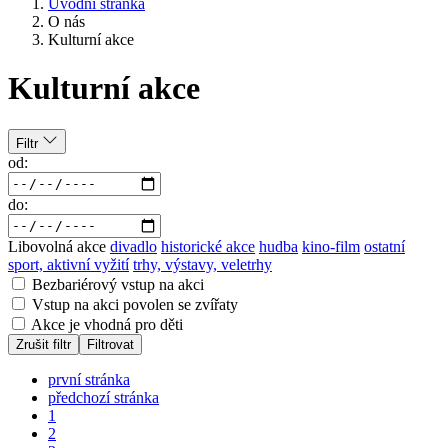
Úvodní stránka
O nás
Kulturní akce
Kulturní akce
Filtr
od:
do:
Libovolná akce
divadlo
historické akce
hudba
kino-film
ostatní
sport, aktivní vyžití
trhy, výstavy, veletrhy
Bezbariérový vstup na akci
Vstup na akci povolen se zvířaty
Akce je vhodná pro děti
Zrušit filtr
Filtrovat
první stránka
předchozí stránka
1
2