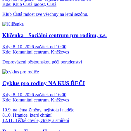
Kde:
Klub Čistá radost, Čistá
Klub Čistá radost zve všechny na letní sezónu.
Klíčenka - Sociální centrum pro rodinu, z.s.
Kdy:
8. 10. 2026 začátek od 10:00
Kde:
Komunitní centrum, Kněževes
Doprovázení pěstounskou péčí,poradenství
Cyklus pro rodiny NA KUS ŘEČI
Kdy:
8. 10. 2026 začátek od 16:00
Kde:
Komunitní centrum, Kněževes
10.9. na téma Změny, nejistota i naděje
8.10. Hranice, které chrání
12.11. Těžké chvíle, ztráty a smíření