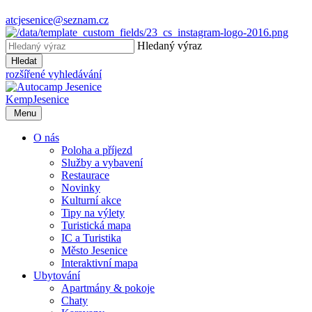
atcjesenice@seznam.cz
Hledaný výraz
Hledat
rozšířené vyhledávání
Kemp
Jesenice
Menu
O nás
Poloha a příjezd
Služby a vybavení
Restaurace
Novinky
Kulturní akce
Tipy na výlety
Turistická mapa
IC a Turistika
Město Jesenice
Interaktivní mapa
Ubytování
Apartmány & pokoje
Chaty