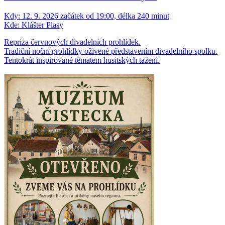
Kdy:
12. 9. 2026 začátek od 19:00, délka 240 minut
Kde:
Klášter Plasy
Repríza červnových divadelních prohlídek.
Tradiční noční prohlídky oživené představením divadelního spolku.
Tentokrát inspirované tématem husitských tažení.