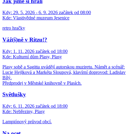
Jak jsme si hráli
Kdy:
29. 5. 2026 - 6. 9. 2026 začátek od 08:00
Kde:
Vlastivědné muzeum Jesenice
retro hračky
Váž(š)ně v Ritzu!?
Kdy:
1. 11. 2026 začátek od 18:00
Kde:
Kulturní dům Plasy, Plasy
Plasy sobě a Sagitta uvádějí autorskou muziretu. Námět a scénář:
Lucie Hejlková a Markéta Sloupová, klavírní doprovod: Ladislav
Bílý.
Předprodej v Městské knihovně v Plasích.
Světlušky
Kdy:
6. 11. 2026 začátek od 18:00
Kde:
Nebřeziny, Plasy
Lampiónový průvod obcí.
Na ocet