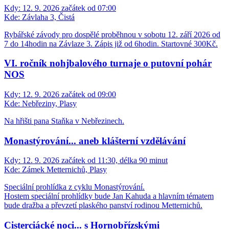
Kdy:
12. 9. 2026 začátek od 07:00
Kde:
Závlaha 3, Čistá
Rybářské závody pro dospělé proběhnou v sobotu 12. září 2026 od
7 do 14hodin na Závlaze 3. Zápis již od 6hodin. Startovné 300Kč.
VI. ročník nohjbalového turnaje o putovní pohár
NOS
Kdy:
12. 9. 2026 začátek od 09:00
Kde:
Nebřeziny, Plasy
Na hřišti pana Staňka v Nebřezinech.
Monastýrování... aneb klášterní vzdělávání
Kdy:
12. 9. 2026 začátek od 11:30, délka 90 minut
Kde:
Zámek Metternichů, Plasy
Speciální prohlídka z cyklu Monastýrování.
Hostem speciální prohlídky bude Jan Kahuda a hlavním tématem
bude dražba a převzetí plaského panství rodinou Metternichů.
Cisterciácké noci... s Hornobřízskými