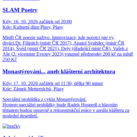
SLAM Poetry
Kdy:
16. 10. 2026 začátek od 20:00
Kde:
Kulturní dům Plasy, Plasy
Mistři ČR poezie naživo. Improvizace, kde porotci jste vy,
diváci.Dr. Filipitch (mistr ČR 2017), Anatol Svahilec (mistr ČR
2014), Švéd (mistr ČR 2021), Dejv (úřadující mistr ČR), Vašek z
Aše (2. vicemistr Evropy 2023) vstupné předprodej 200 kč na místě
250 Kč
Monastýrování... aneb klášterní architektura
Kdy:
17. 10. 2026 začátek od 11:30, délka 90 minut
Kde:
Zámek Metternichů, Plasy
Speciální prohlídka z cyklu Monastýrování.
Hostem speciální prohlídky bude Radek Hosnedl a hlavním
tématem budou opravné a rekonstrukční práce v areálu kláštera za
poslední desetiletí.