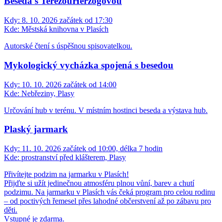
Beseda s TerezouHerzogovou
Kdy:
8. 10. 2026 začátek od 17:30
Kde:
Městská knihovna v Plasích
Autorské čtení s úspěšnou spisovatelkou.
Mykologický vycházka spojená s besedou
Kdy:
10. 10. 2026 začátek od 14:00
Kde:
Nebřeziny, Plasy
Určování hub v terénu. V místním hostinci beseda a výstava hub.
Plaský jarmark
Kdy:
11. 10. 2026 začátek od 10:00, délka 7 hodin
Kde:
prostranství před klášterem, Plasy
Přivítejte podzim na jarmarku v Plasích!
Přijďte si užít jedinečnou atmosféru plnou vůní, barev a chutí
podzimu. Na jarmarku v Plasích vás čeká program pro celou rodinu
– od poctivých řemesel přes lahodné občerstvení až po zábavu pro
děti.
Vstupné je zdarma.