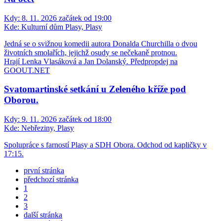
Kdy:
8. 11. 2026 začátek od 19:00
Kde:
Kulturní dům Plasy, Plasy
Jedná se o svižnou komedii autora Donalda Churchilla o dvou
životních smolařích, jejichž osudy se nečekaně protnou.
Hrají Lenka Vlasáková a Jan Dolanský. Předpropdej na
GOOUT.NET
Svatomartinské setkání u Zeleného kříže pod
Oborou.
Kdy:
9. 11. 2026 začátek od 18:00
Kde:
Nebřeziny, Plasy
Spolupráce s farností Plasy a SDH Obora. Odchod od kapličky v
17:15.
první stránka
předchozí stránka
1
2
3
další stránka