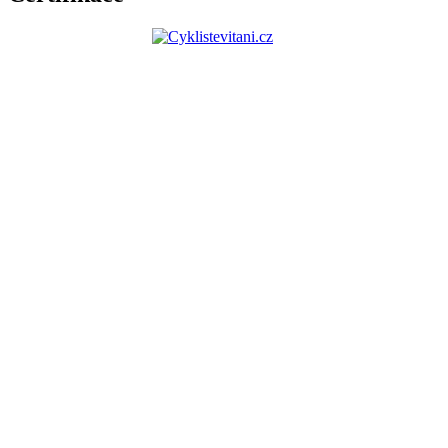
Zděnné chaty
Dětské hřiště
Dřevěné chaty
Adresa
Autocamp Jesenice
Rekreační č. ev. 80
270 33 Jesenice
Kontakty
E-mail:
atcjesenice@seznam.cz