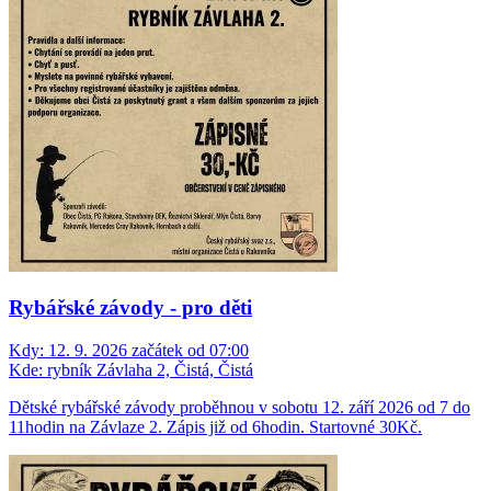
Rybářské závody - pro děti
Kdy:
12. 9. 2026 začátek od 07:00
Kde:
rybník Závlaha 2, Čistá, Čistá
Dětské rybářské závody proběhnou v sobotu 12. září 2026 od 7 do
11hodin na Závlaze 2. Zápis již od 6hodin. Startovné 30Kč.