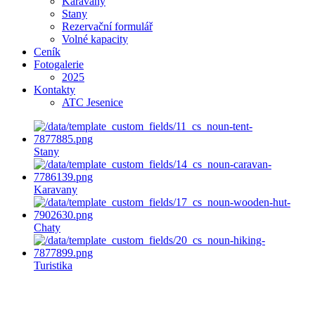
Karavany
Stany
Rezervační formulář
Volné kapacity
Ceník
Fotogalerie
2025
Kontakty
ATC Jesenice
Stany
Karavany
Chaty
Turistika