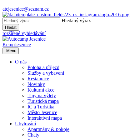
atcjesenice@seznam.cz
Hledaný výraz
Hledat
rozšířené vyhledávání
Kemp
Jesenice
Menu
O nás
Poloha a příjezd
Služby a vybavení
Restaurace
Novinky
Kulturní akce
Tipy na výlety
Turistická mapa
IC a Turistika
Město Jesenice
Interaktivní mapa
Ubytování
Apartmány & pokoje
Chaty