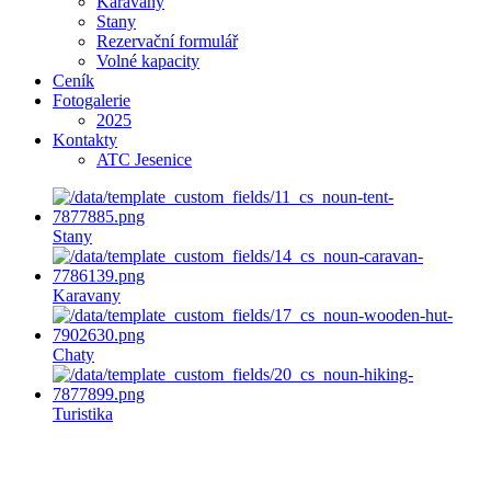
Karavany
Stany
Rezervační formulář
Volné kapacity
Ceník
Fotogalerie
2025
Kontakty
ATC Jesenice
Stany
Karavany
Chaty
Turistika